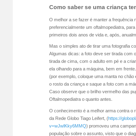
Como saber se uma criança te
O melhor a se fazer é manter a frequência 
preferencialmente um oftalmopediatra, para
primeiros dois anos de vida e, após, anualm
Mas o simples ato de tirar uma fotografia c
Algumas dicas: a foto deve ser tirada com
tirada de cima, com o adulto em pé e a cria
ela olhando para a máquina, bem em frente.
(por exemplo, coloque uma manta no chão e
o rosto da criança e saque a foto com a má
Caso observe que o brilho vermelho das pu
Oftalmopediatra o quanto antes.
O conhecimento é a melhor arma contra o r
da Rede Globo Tiago Leifert, (
https://globo
v=wJwlKky6MMQ
) promoveu uma campanha
população sobre o assunto, visto que o diagn