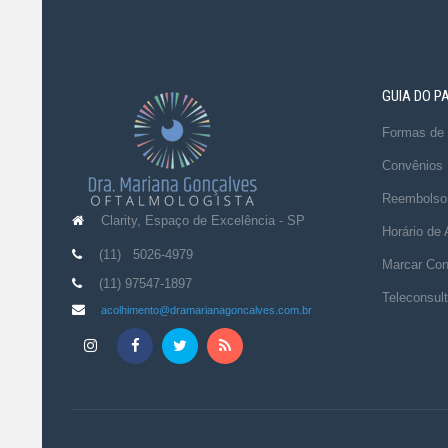
GUIA DO P
Formas de
Convênios
Reembolso
Clarity, Espaço de Excelência - SP
Horário de
(11) 5026-4979
Marcar Con
(11) 97547-1897
Teleconsul
acolhimento@dramarianagoncalves.com.br