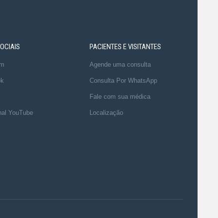
OCIAIS
PACIENTES E VISITANTES
am
Agende uma consulta
ok
Consulta Por WhatsApp
Fale com sua médica
al YouTube
Localização