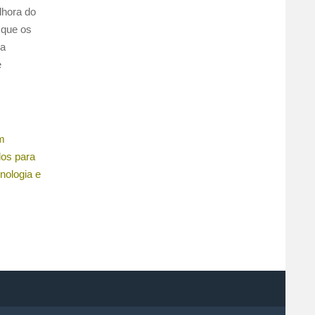
lhora do
 que os
sa
e
em
dos para
nologia e