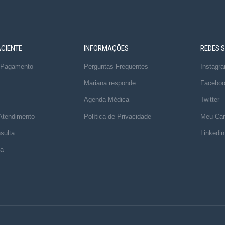
ACIENTE
INFORMAÇÕES
REDES S
 Pagamento
Perguntas Frequentes
Instagr
Mariana responde
Facebo
Agenda Médica
Twitter
 Atendimento
Política de Privacidade
Meu Can
sulta
Linkedin
ta