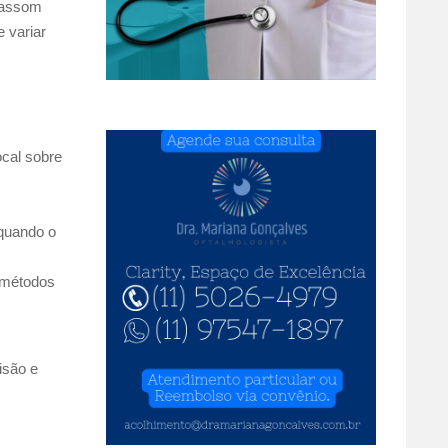
trassom
 variar
ocal sobre
 quando o
s métodos
isão e